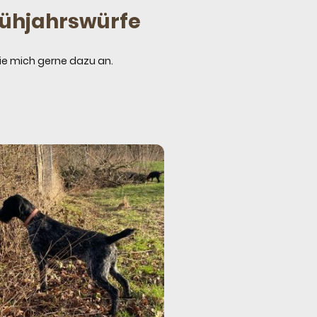
rühjahrswürfe
ie mich gerne dazu an.