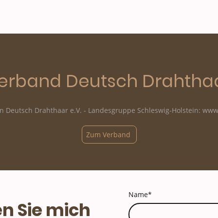
erband Deutsch Drahtha
in Deutsch Drahthaar e.V. - Landesgruppe Schleswig-Holstein: ww
Zum Verband
Name
*
n Sie mich