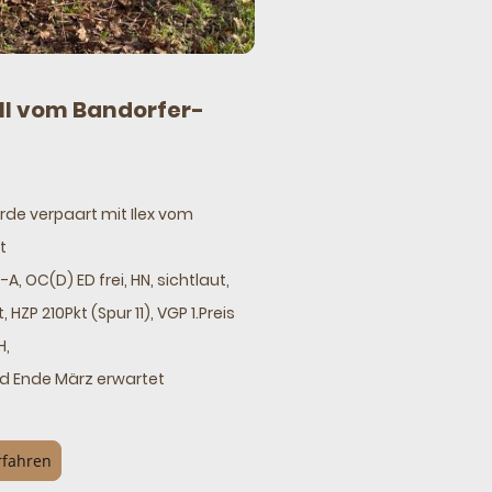
 II vom Bandorfer-
rde verpaart mit Ilex vom
st
-A, OC(D) ED frei, HN, sichtlaut,
, HZP 210Pkt (Spur 11), VGP 1.Preis
H,
rd Ende März erwartet
rfahren