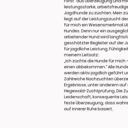
Forst
“ aus Überzeugung und mit 
leistungsstarke, arbeitsfreudig
Jagdhunde zu züchten. Mein zü
liegt auf der Leistungszucht de
für mich ein Wesensmerkmal übe
Hundes. Denn nur ein ausgeglich
arbeitender Hund wird langfristi
geschätzter Begleiter auf der Ja
für jagdliche Leistung, Führigke
meinem Leitsatz:
„Ich züchte die Hunde für mich
einen abbekommen.“ Alle Hund
werden aktiv jagdlich geführt u
Zahlreiche Nachzuchten überze
Ergebnisse, unter anderem auf
Hegewald-Zuchtprüfung
. Die Z
Leidenschaft, konsequente Leis
feste Überzeugung, dass wahre
auf innerer Ruhe basiert.