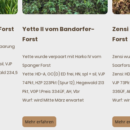
Yette II vom Bandorfer-
Zensi
Forst
Forst
Forst
rpaarung
Yette wurde verpaart mit Harko IV vom
Zensi wu
sil, VJP
Spanger Forst
Saarfor
ald 234,5
Yette: HD-A, OC(D) ED frei, HN, spl + sil, VJP
Zensi: HD
74Pkt, HZP 223Pkt (Spur 12), Hegewald 213
VJP 73Pkt
Pkt, VGP 1.Preis 334ÜF, AH, Vbr
336ÜF, A
Wurf: wird Mitte März erwartet
Wurf: wi
Mehr erfahren
Mehr e