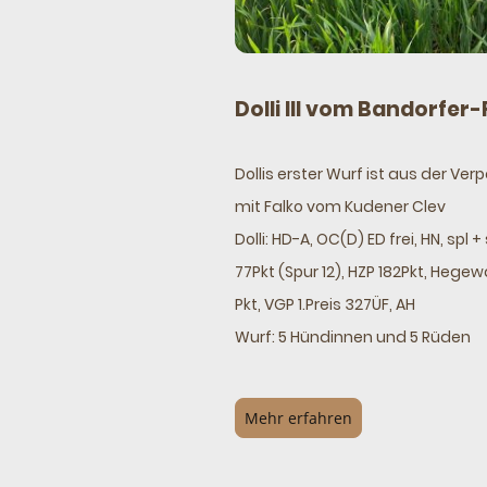
Dolli III vom Bandorfer-
Dollis erster Wurf ist aus der Ve
mit Falko vom Kudener Clev
Dolli: HD-A, OC(D) ED frei, HN, spl + 
77Pkt (Spur 12), HZP 182Pkt, Hegew
Pkt, VGP 1.Preis 327ÜF, AH
Wurf: 5 Hündinnen und 5 Rüden
Mehr erfahren