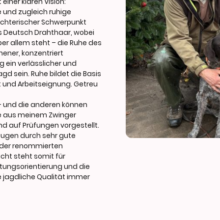
einer klaren Vision:
e und zugleich ruhige
chterischer Schwerpunkt
s
Deutsch Drahthaar
, wobei
r allem steht – die Ruhe des
ener, konzentriert
g ein verlässlicher und
gd sein. Ruhe bildet die Basis
it und Arbeitseignung. Getreu
 – und die anderen können
e aus meinem Zwinger
nd auf Prüfungen vorgestellt.
ugen durch sehr gute
 der renommierten
ucht steht somit für
tungsorientierung und die
 jagdliche Qualität immer