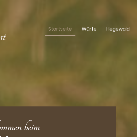
Startseite
Würfe
Hegewald
st
ommen beim